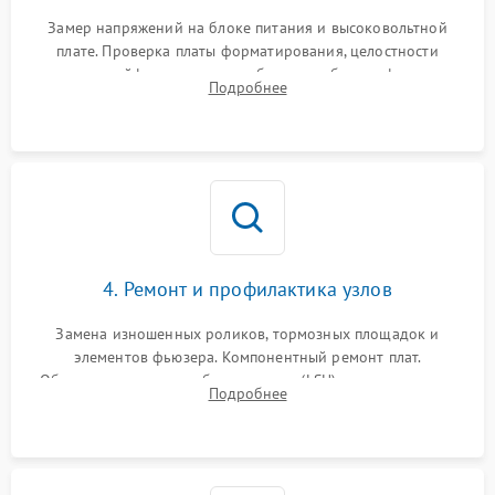
Замер напряжений на блоке питания и высоковольтной
плате. Проверка платы форматирования, целостности
плоских шлейфов сканера и работоспособности флажков и
Подробнее
оптопар (датчиков прохождения бумаги).
4. Ремонт и профилактика узлов
Замена изношенных роликов, тормозных площадок и
элементов фьюзера. Компонентный ремонт плат.
Обязательная очистка блока лазера (LSU), зеркал и тракта
Подробнее
печати от просыпанного тонера и бумажной пыли.