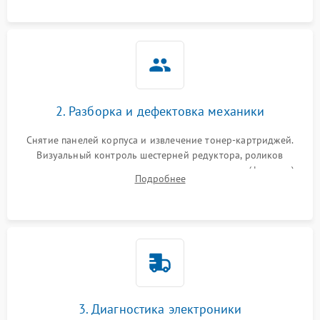
2. Разборка и дефектовка механики
Снятие панелей корпуса и извлечение тонер-картриджей.
Визуальный контроль шестерней редуктора, роликов
захвата, термопленки и прижимного вала в печи (фьюзере).
Подробнее
Проверка оптики сканера на загрязнения.
3. Диагностика электроники