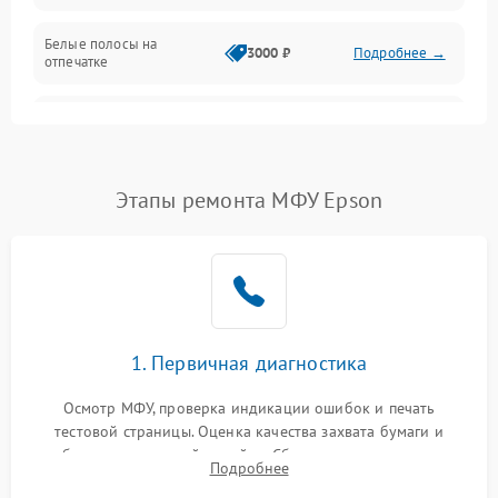
Белые полосы на
Изображение
3000 ₽
Подробнее →
отпечатке
Проблемы с механикой
Чёрный фон на листе
3500 ₽
Подробнее →
Питание и запуск
Этапы ремонта МФУ Epson
1. Первичная диагностика
Осмотр МФУ, проверка индикации ошибок и печать
тестовой страницы. Оценка качества захвата бумаги и
работы сканирующей линейки. Сбор данных о замятиях,
Подробнее
дефектах изображения или посторонних шумах при работе.