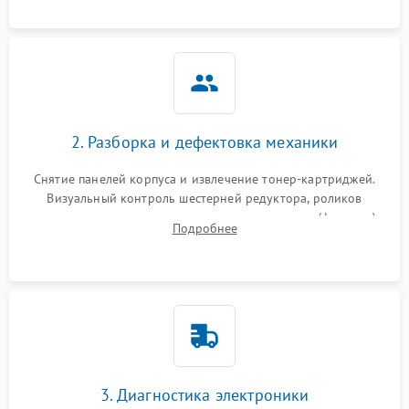
2. Разборка и дефектовка механики
Снятие панелей корпуса и извлечение тонер-картриджей.
Визуальный контроль шестерней редуктора, роликов
захвата, термопленки и прижимного вала в печи (фьюзере).
Подробнее
Проверка оптики сканера на загрязнения.
3. Диагностика электроники