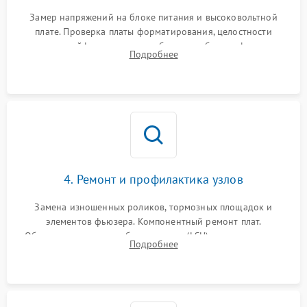
Замер напряжений на блоке питания и высоковольтной
плате. Проверка платы форматирования, целостности
плоских шлейфов сканера и работоспособности флажков и
Подробнее
оптопар (датчиков прохождения бумаги).
4. Ремонт и профилактика узлов
Замена изношенных роликов, тормозных площадок и
элементов фьюзера. Компонентный ремонт плат.
Обязательная очистка блока лазера (LSU), зеркал и тракта
Подробнее
печати от просыпанного тонера и бумажной пыли.