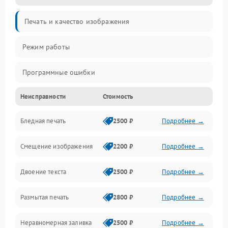
Печать и качество изображения
Режим работы
Программные ошибки
Неисправности
Стоимость
Картриджи и расходники
Бледная печать
2500 ₽
Подробнее →
Сканер и копирование
Смещение изображения
2200 ₽
Подробнее →
Механика и узлы
Двоение текста
2500 ₽
Подробнее →
Программные сбои
Размытая печать
2800 ₽
Подробнее →
Подключение и интерфейсы
Неравномерная заливка
2500 ₽
Подробнее →
Дисплей и органы управления