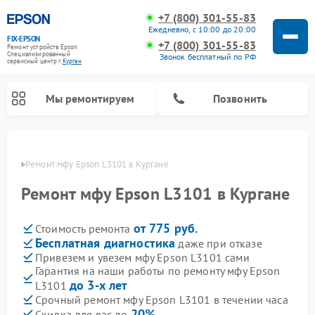
+7 (800) 301-55-83
Ежедневно, с 10:00 до 20:00
FIX-EPSON
+7 (800) 301-55-83
Ремонт устройств Epson
Специализированный
Звонок бесплатный по РФ
cервисный центр г.
Курган
Мы ремонтируем
Позвонить
ргане
Ремонт мфу Epson L3101 в Кургане
Ремонт мфу Epson L3101 в Кургане
от 775 руб.
Стоимость ремонта
Бесплатная диагностика
даже при отказе
Привезем и увезем мфу Epson L3101 сами
Гарантия на наши работы по ремонту мфу Epson
до 3-х лет
L3101
Срочный ремонт мфу Epson L3101 в течении часа
20%
Скидка для вас до