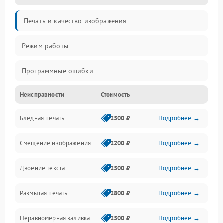
Печать и качество изображения
Режим работы
Программные ошибки
Неисправности
Стоимость
Картриджи и расходники
Бледная печать
2500 ₽
Подробнее →
Сканер и копирование
Смещение изображения
2200 ₽
Подробнее →
Механика и узлы
Двоение текста
2500 ₽
Подробнее →
Программные сбои
Размытая печать
2800 ₽
Подробнее →
Подключение и интерфейсы
Неравномерная заливка
2500 ₽
Подробнее →
Дисплей и органы управления