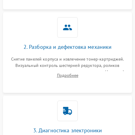
2. Разборка и дефектовка механики
Снятие панелей корпуса и извлечение тонер-картриджей.
Визуальный контроль шестерней редуктора, роликов
захвата, термопленки и прижимного вала в печи (фьюзере).
Подробнее
Проверка оптики сканера на загрязнения.
3. Диагностика электроники