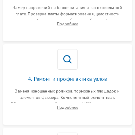
Замер напряжений на блоке питания и высоковольтной
плате. Проверка платы форматирования, целостности
плоских шлейфов сканера и работоспособности флажков и
Подробнее
оптопар (датчиков прохождения бумаги).
4. Ремонт и профилактика узлов
Замена изношенных роликов, тормозных площадок и
элементов фьюзера. Компонентный ремонт плат.
Обязательная очистка блока лазера (LSU), зеркал и тракта
Подробнее
печати от просыпанного тонера и бумажной пыли.