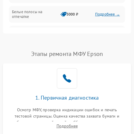
Белые полосы на
Изображение
3000 ₽
Подробнее →
отпечатке
Проблемы с механикой
Чёрный фон на листе
3500 ₽
Подробнее →
Питание и запуск
Этапы ремонта МФУ Epson
1. Первичная диагностика
Осмотр МФУ, проверка индикации ошибок и печать
тестовой страницы. Оценка качества захвата бумаги и
работы сканирующей линейки. Сбор данных о замятиях,
Подробнее
дефектах изображения или посторонних шумах при работе.