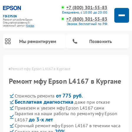
+7 (800) 301-55-83
Ежедневно, с 10:00 до 20:00
FIX-EPSON
+7 (800) 301-55-83
Ремонт устройств Epson
Специализированный
Звонок бесплатный по РФ
cервисный центр г.
Курган
Мы ремонтируем
Позвонить
ргане
Ремонт мфу Epson L4167 в Кургане
Ремонт мфу Epson L4167 в Кургане
от 775 руб.
Стоимость ремонта
Бесплатная диагностика
даже при отказе
Привезем и увезем мфу Epson L4167 сами
Гарантия на наши работы по ремонту мфу Epson
до 3-х лет
L4167
Срочный ремонт мфу Epson L4167 в течении часа
20%
Скидка для вас до