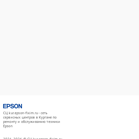
СЦ kur.epson-fixim.ru - сеть
сервисных центров в Кургане по
ремонту и обслуживанию техники
Epson
2021-2026 © СЦ kur.epson-fixim.ru