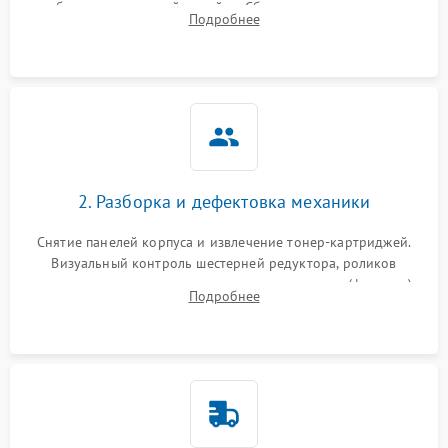
работы сканирующей линейки. Сбор данных о замятиях,
Подробнее
дефектах изображения или посторонних шумах при работе.
2. Разборка и дефектовка механики
Снятие панелей корпуса и извлечение тонер-картриджей.
Визуальный контроль шестерней редуктора, роликов
захвата, термопленки и прижимного вала в печи (фьюзере).
Подробнее
Проверка оптики сканера на загрязнения.