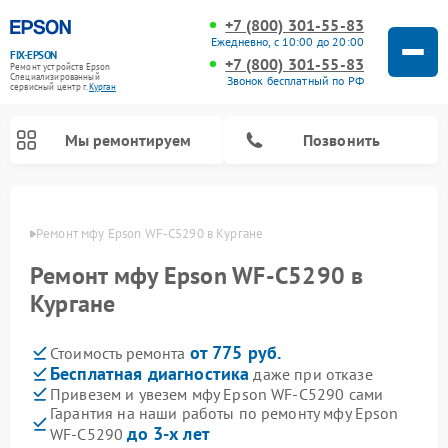
+7 (800) 301-55-83
Ежедневно, с 10:00 до 20:00
FIX-EPSON
+7 (800) 301-55-83
Ремонт устройств Epson
Специализированный
Звонок бесплатный по РФ
cервисный центр г.
Курган
Мы ремонтируем
Позвонить
ргане
Ремонт мфу Epson WF-C5290 в Кургане
Ремонт мфу Epson WF-C5290 в
Кургане
от 775 руб.
Стоимость ремонта
Бесплатная диагностика
даже при отказе
Привезем и увезем мфу Epson WF-C5290 сами
Гарантия на наши работы по ремонту мфу Epson
до 3-х лет
WF-C5290