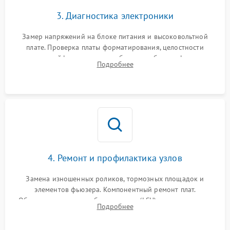
3. Диагностика электроники
Замер напряжений на блоке питания и высоковольтной
плате. Проверка платы форматирования, целостности
плоских шлейфов сканера и работоспособности флажков и
Подробнее
оптопар (датчиков прохождения бумаги).
4. Ремонт и профилактика узлов
Замена изношенных роликов, тормозных площадок и
элементов фьюзера. Компонентный ремонт плат.
Обязательная очистка блока лазера (LSU), зеркал и тракта
Подробнее
печати от просыпанного тонера и бумажной пыли.