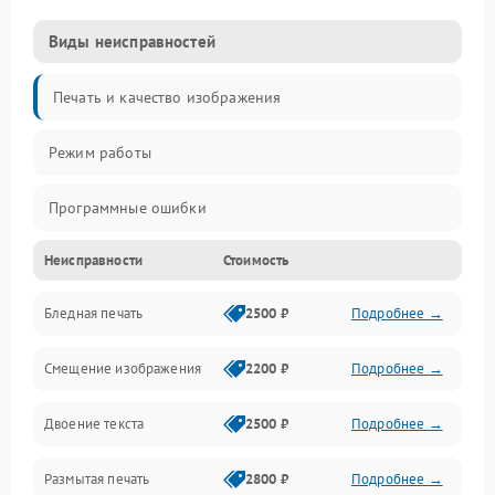
Виды неисправностей
Печать и качество изображения
Режим работы
Программные ошибки
Неисправности
Стоимость
Картриджи и расходники
Бледная печать
2500 ₽
Подробнее →
Сканер и копирование
Смещение изображения
2200 ₽
Подробнее →
Механика и узлы
Двоение текста
2500 ₽
Подробнее →
Программные сбои
Размытая печать
2800 ₽
Подробнее →
Подключение и интерфейсы