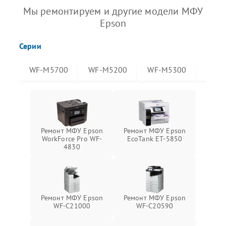
Мы ремонтируем и другие модели МФУ
Epson
Серии
WF-M5700
WF-M5200
WF-M5300
WF-
Ремонт МФУ Epson
Ремонт МФУ Epson
WorkForce Pro WF-
EcoTank ET-5850
4830
Ремонт МФУ Epson
Ремонт МФУ Epson
WF-C21000
WF-C20590