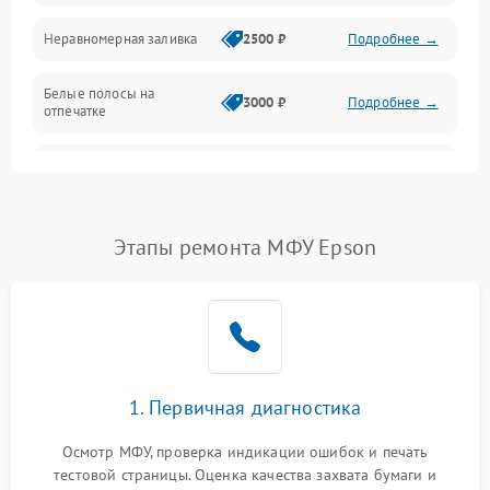
Неравномерная заливка
2500 ₽
Подробнее →
Дисплей и органы управления
Белые полосы на
Изображение
3000 ₽
Подробнее →
отпечатке
Проблемы с механикой
Чёрный фон на листе
3500 ₽
Подробнее →
Питание и запуск
Этапы ремонта МФУ Epson
1. Первичная диагностика
Осмотр МФУ, проверка индикации ошибок и печать
тестовой страницы. Оценка качества захвата бумаги и