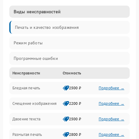
Виды неисправностей
Печать и качество изображения
Режим работы
Программные ошибки
Неисправности
Стоимость
Картриджи и расходники
Бледная печать
2500 ₽
Подробнее →
Сканер и копирование
Смещение изображения
2200 ₽
Подробнее →
Механика и узлы
Двоение текста
2500 ₽
Подробнее →
Программные сбои
Размытая печать
2800 ₽
Подробнее →
Подключение и интерфейсы