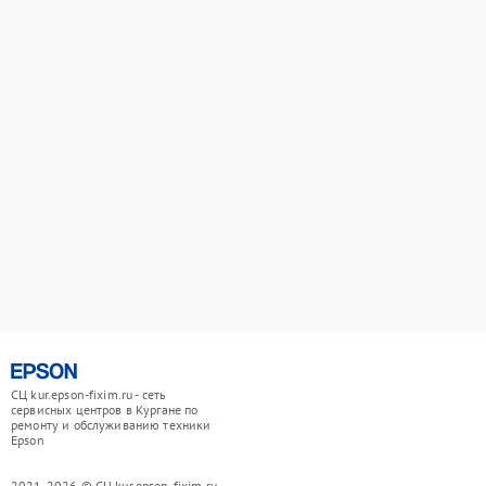
СЦ kur.epson-fixim.ru - сеть
сервисных центров в Кургане по
ремонту и обслуживанию техники
Epson
2021-2026 © СЦ kur.epson-fixim.ru