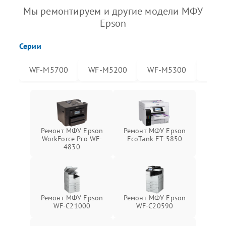
Мы ремонтируем и другие модели МФУ
Epson
Серии
WF-M5700
WF-M5200
WF-M5300
WF-
Ремонт МФУ Epson
Ремонт МФУ Epson
WorkForce Pro WF-
EcoTank ET-5850
4830
Ремонт МФУ Epson
Ремонт МФУ Epson
WF-C21000
WF-C20590