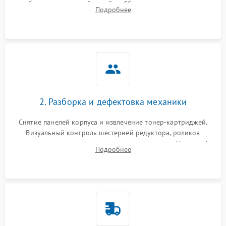
работы сканирующей линейки. Сбор данных о замятиях,
Подробнее
дефектах изображения или посторонних шумах при работе.
2. Разборка и дефектовка механики
Снятие панелей корпуса и извлечение тонер-картриджей.
Визуальный контроль шестерней редуктора, роликов
захвата, термопленки и прижимного вала в печи (фьюзере).
Подробнее
Проверка оптики сканера на загрязнения.