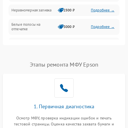
Неравномерная заливка
2500 ₽
Подробнее →
Дисплей и органы управления
Белые полосы на
Изображение
3000 ₽
Подробнее →
отпечатке
Проблемы с механикой
Чёрный фон на листе
3500 ₽
Подробнее →
Питание и запуск
Этапы ремонта МФУ Epson
1. Первичная диагностика
Осмотр МФУ, проверка индикации ошибок и печать
тестовой страницы. Оценка качества захвата бумаги и