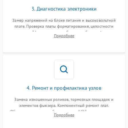
3. Диагностика электроники
Замер напряжений на блоке питания и высоковольтной
плате. Проверка платы форматирования, целостности
плоских шлейфов сканера и работоспособности флажков и
Подробнее
оптопар (датчиков прохождения бумаги).
4. Ремонт и профилактика узлов
Замена изношенных роликов, тормозных площадок и
элементов фьюзера. Компонентный ремонт плат.
Обязательная очистка блока лазера (LSU), зеркал и тракта
Подробнее
печати от просыпанного тонера и бумажной пыли.