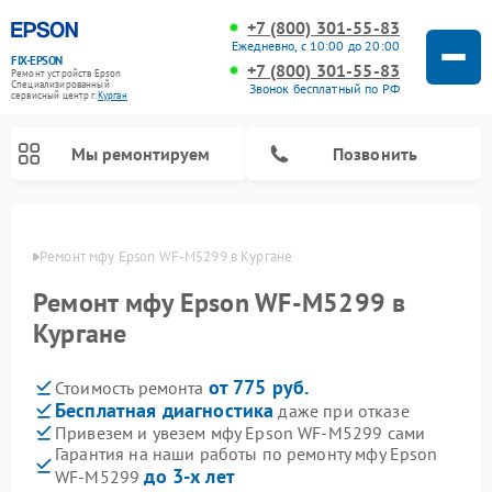
+7 (800) 301-55-83
Ежедневно, с 10:00 до 20:00
FIX-EPSON
+7 (800) 301-55-83
Ремонт устройств Epson
Специализированный
Звонок бесплатный по РФ
cервисный центр г.
Курган
Мы ремонтируем
Позвонить
ргане
Ремонт мфу Epson WF-M5299 в Кургане
Ремонт мфу Epson WF-M5299 в
Кургане
от 775 руб.
Стоимость ремонта
Бесплатная диагностика
даже при отказе
Привезем и увезем мфу Epson WF-M5299 сами
Гарантия на наши работы по ремонту мфу Epson
до 3-х лет
WF-M5299