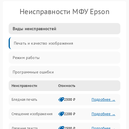
Неисправности МФУ Epson
Виды неисправностей
Печать и качество изображения
Режим работы
Программные ошибки
Неисправности
Стоимость
Картриджи и расходники
Бледная печать
2500 ₽
Подробнее →
Сканер и копирование
Смещение изображения
2200 ₽
Подробнее →
Механика и узлы
Двоение текста
2500 ₽
Подробнее →