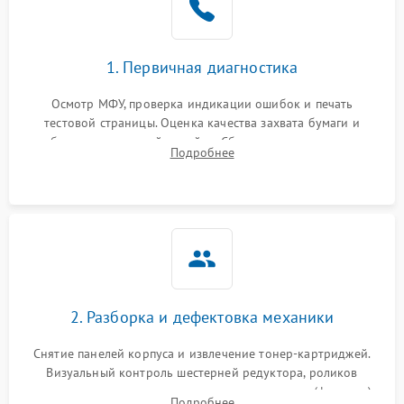
1. Первичная диагностика
Осмотр МФУ, проверка индикации ошибок и печать
тестовой страницы. Оценка качества захвата бумаги и
работы сканирующей линейки. Сбор данных о замятиях,
Подробнее
дефектах изображения или посторонних шумах при работе.
2. Разборка и дефектовка механики
Снятие панелей корпуса и извлечение тонер-картриджей.
Визуальный контроль шестерней редуктора, роликов
захвата, термопленки и прижимного вала в печи (фьюзере).
Подробнее