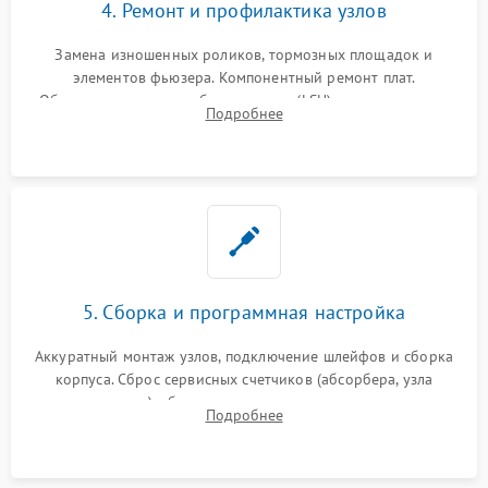
4. Ремонт и профилактика узлов
Замена изношенных роликов, тормозных площадок и
элементов фьюзера. Компонентный ремонт плат.
Обязательная очистка блока лазера (LSU), зеркал и тракта
Подробнее
печати от просыпанного тонера и бумажной пыли.
5. Сборка и программная настройка
Аккуратный монтаж узлов, подключение шлейфов и сборка
корпуса. Сброс сервисных счетчиков (абсорбера, узла
закрепления), обновление прошивки и программная
Подробнее
калибровка цветопередачи и позиционирования сканера.