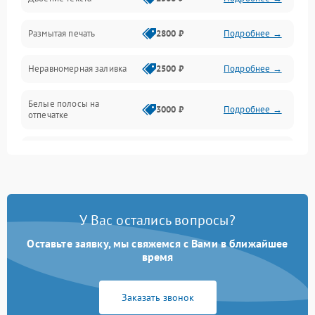
Программные сбои
Размытая печать
2800 ₽
Подробнее →
Подключение и интерфейсы
Неравномерная заливка
2500 ₽
Подробнее →
Дисплей и органы управления
Белые полосы на
Изображение
3000 ₽
Подробнее →
отпечатке
Проблемы с механикой
Чёрный фон на листе
3500 ₽
Подробнее →
Питание и запуск
У Вас остались вопросы?
Оставьте заявку, мы свяжемся с Вами в ближайшее
время
Заказать звонок