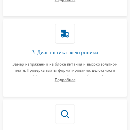
Проверка оптики сканера на загрязнения.
3. Диагностика электроники
Замер напряжений на блоке питания и высоковольтной
плате. Проверка платы форматирования, целостности
плоских шлейфов сканера и работоспособности флажков и
Подробнее
оптопар (датчиков прохождения бумаги).