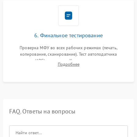
6. Финальное тестирование
Проверка МФУ во всех рабочих режимах (печать,
копирование, сканирование). Тест автоподатчика
документов (ADF) и дуплекса. Контроль качества отпечатка
Подробнее
на отсутствие серого фона, полос и надежность запекания
тонера.
FAQ. Ответы на вопросы