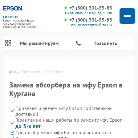
+7 (800) 301-55-83
Ежедневно, с 10:00 до 20:00
FIX-EPSON
+7 (800) 301-55-83
Ремонт устройств Epson
Специализированный
Звонок бесплатный по РФ
cервисный центр г.
Курган
Мы ремонтируем
Позвонить
ргане
МФУ Epson замена абсорбера
Замена абсорбера на мфу Epson в
Кургане
Привезем и увезем мфу Epson собственной
доставкой
Гарантия на наши работы по ремонту мфу Epson
до 3-х лет
Срочный ремонт мфу Epson в течении часа