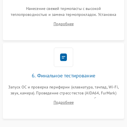
Нанесение свежей термопасты с высокой
теплопроводностью и замена термопрокладок. Установка
системы охлаждения, подключение всех внутренних
Подробнее
шлейфов, модулей памяти и накопителей. Предварительная
сборка корпуса.
6. Финальное тестирование
Запуск ОС и проверка периферии (клавиатура, тачпад, Wi-Fi,
звук, камера). Проведение стресс-тестов (AIDA64, FurMark)
для контроля температурного режима и стабильности
Подробнее
системы под пиковой нагрузкой.