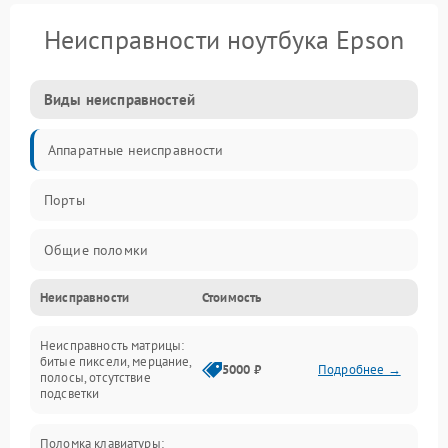
Неисправности ноутбука Epson
Виды неисправностей
Аппаратные неисправности
Порты
Общие поломки
Неисправности
Стоимость
Устройства
Неисправность матрицы:
Программные ошибки
битые пиксели, мерцание,
5000 ₽
Подробнее →
полосы, отсутствие
подсветки
Электрические и системные сбои
Поломка клавиатуры: