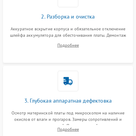
2. Разборка и очистка
Аккуратное вскрытие корпуса и обязательное отключение
шлейфа аккумулятора для обесточивания платы. Демонтаж
системы охлаждения, очистка кулера от пыли и удаление
Подробнее
высохшей термопасты с кристаллов чипов.
3. Глубокая аппаратная дефектовка
Осмотр материнской платы под микроскопом на наличие
окислов от влаги и прогаров. Замеры сопротивлений и
дежурных напряжений. Проверка цепей питания,
Подробнее
мультиконтроллера, процессора и видеочипа.