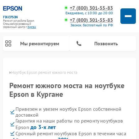
+7 (800) 301-55-83
Ежедневно, с 10:00 до 20:00
FIX-EPSON
+7 (800) 301-55-83
Ремонт устройств Epson
Специализированный
Звонок бесплатный по РФ
cервисный центр г.
Курган
Мы ремонтируем
Позвонить
ргане
Ноутбук Epson ремонт южного моста
Ремонт южного моста на ноутбуке
Epson в Кургане
Привезем и увезем ноутбук Epson собственной
доставкой
Гарантия на наши работы по ремонту ноутбуков
до 3-х лет
Epson
Срочный ремонт ноутбуков Epson в течении часа