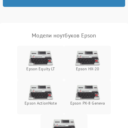
износа термопасты или
2500 ₽
Подробнее →
неисправности кулера
Выход из строя SSD или
HDD: медленная загрузка,
3000 ₽
Подробнее →
ошибки чтения,
пропадание диска
Модели ноутбуков Epson
Неисправность
оперативной памяти:
2000 ₽
Подробнее →
вылеты приложений,
синие экраны
Epson Equity LT
Epson HX-20
Проблемы Wi‑Fi или
2500 ₽
Подробнее →
Bluetooth модулей
Epson ActionNote
Epson PX-8 Geneva