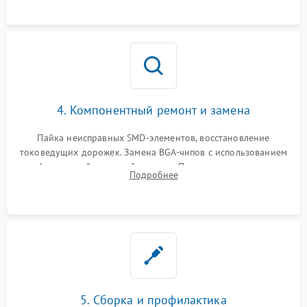
4. Компонентный ремонт и замена
Пайка неисправных SMD-элементов, восстановление
токоведущих дорожек. Замена BGA-чипов с использованием
инфракрасной паяльной станции. Прошивка микросхемы
Подробнее
BIOS или замена поврежденных портов USB
5. Сборка и профилактика