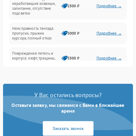
Интерфейсные проблемы
неработающие клавиши,
2500 ₽
Подробнее →
залипание, отсутствие
подсветки
Батарея
Неисправность тачпада:
Сеть и интернет
пропуски, прыжки
3000 ₽
Подробнее →
курсора, полный отказ
Система охлаждения
Повреждение петель и
корпуса: люфт, трещины,
3500 ₽
Подробнее →
деформация
Проблемы аккумулятора:
быстрая разрядка,
2500 ₽
Подробнее →
невозможность зарядки,
вздутие
У Вас остались вопросы?
Оставьте заявку, мы свяжемся с Вами в ближайшее
Неисправность зарядного
время
устройства или разъёма
2000 ₽
Подробнее →
питания
Заказать звонок
Перегрев из‑за пыли,