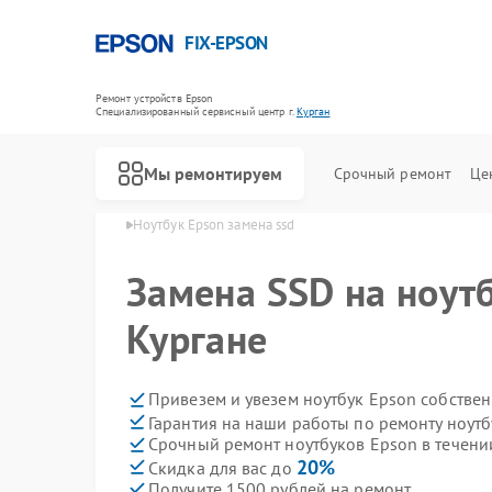
FIX-EPSON
Ремонт устройств Epson
Специализированный cервисный центр г.
Курган
Мы ремонтируем
Срочный ремонт
Це
ков Epson в Кургане
Ноутбук Epson замена ssd
Замена SSD на ноутб
Кургане
Привезем и увезем ноутбук Epson собстве
Гарантия на наши работы по ремонту ноут
Срочный ремонт ноутбуков Epson в течени
20%
Скидка для вас до
Получите 1500 рублей на ремонт