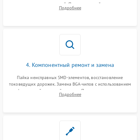
дежурных напряжений. Проверка цепей питания,
Подробнее
мультиконтроллера, процессора и видеочипа.
4. Компонентный ремонт и замена
Пайка неисправных SMD-элементов, восстановление
токоведущих дорожек. Замена BGA-чипов с использованием
инфракрасной паяльной станции. Прошивка микросхемы
Подробнее
BIOS или замена поврежденных портов USB