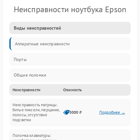
Неисправности ноутбука Epson
Виды неисправностей
Аппаратные неисправности
Порты
Общие поломки
Неисправности
Стоимость
Устройства
Неисправность матрицы:
Программные ошибки
битые пиксели, мерцание,
5000 ₽
Подробнее →
полосы, отсутствие
подсветки
Электрические и системные сбои
Поломка клавиатуры:
Интерфейсные проблемы