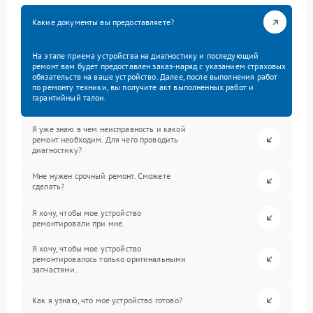
Какие документы вы предоставляете?
На этапе приема устройства на диагностику и последующий
ремонт вам будет предоставлен заказ-наряд с указанием страховых
обязательств на ваше устройство. Далее, после выполнения работ
по ремонту техники, вы получите акт выполненных работ и
гарантийный талон.
Я уже знаю в чем неисправность и какой
ремонт необходим. Для чего проводить
диагностику?
Мне нужен срочный ремонт. Сможете
сделать?
Я хочу, чтобы мое устройство
ремонтировали при мне.
Я хочу, чтобы мое устройство
ремонтировалось только оригинальными
запчастями.
Как я узнаю, что мое устройство готово?