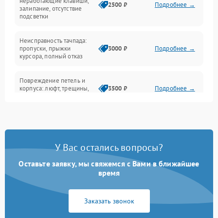
неработающие клавиши,
2500 ₽
Подробнее →
залипание, отсутствие
подсветки
Батарея
Неисправность тачпада:
Сеть и интернет
пропуски, прыжки
3000 ₽
Подробнее →
курсора, полный отказ
Система охлаждения
Повреждение петель и
корпуса: люфт, трещины,
3500 ₽
Подробнее →
деформация
Проблемы аккумулятора:
быстрая разрядка,
2500 ₽
Подробнее →
невозможность зарядки,
вздутие
У Вас остались вопросы?
Оставьте заявку, мы свяжемся с Вами в ближайшее
Неисправность зарядного
время
устройства или разъёма
2000 ₽
Подробнее →
питания
Заказать звонок
Перегрев из‑за пыли,
износа термопасты или
2500 ₽
Подробнее →