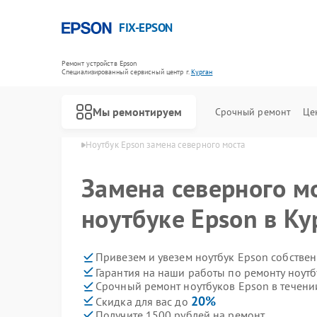
FIX-EPSON
Ремонт устройств Epson
Специализированный cервисный центр г.
Курган
Мы ремонтируем
Срочный ремонт
Це
ков Epson в Кургане
Ноутбук Epson замена северного моста
Замена северного м
ноутбуке Epson в Ку
Привезем и увезем ноутбук Epson собстве
Гарантия на наши работы по ремонту ноут
Срочный ремонт ноутбуков Epson в течени
20%
Скидка для вас до
Получите 1500 рублей на ремонт