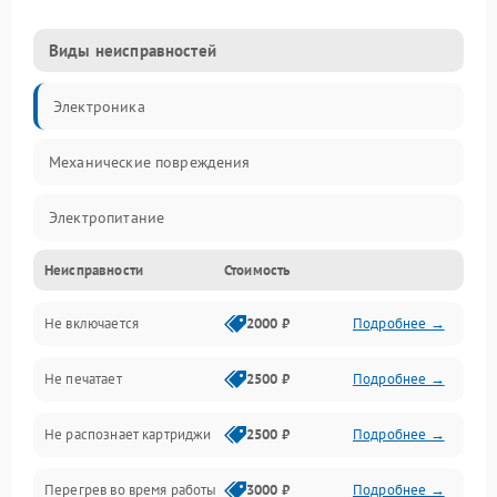
Виды неисправностей
Электроника
Механические повреждения
Электропитание
Неисправности
Стоимость
Работа системы
Не включается
2000 ₽
Подробнее →
Механика
Не печатает
2500 ₽
Подробнее →
Оптика
Не распознает картриджи
2500 ₽
Подробнее →
Программное обеспечение
Перегрев во время работы
3000 ₽
Подробнее →
Корпус/Герметичность