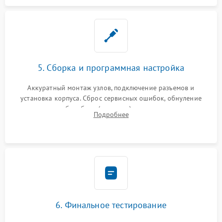
5. Сборка и программная настройка
Аккуратный монтаж узлов, подключение разъемов и
установка корпуса. Сброс сервисных ошибок, обнуление
счетчиков абсорбера (памперса) или узла переноса,
Подробнее
обновление прошивки и программная калибровка аппарата.
6. Финальное тестирование