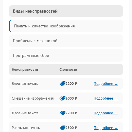
Виды неисправностей
Печать и качество изображения
Проблемы с механикой
Программные сбои
Неисправности
Стоимость
Программные ошибки
Бледная печать
2200 ₽
Подробнее →
Картриджи и расходники
Смещение изображения
2000 ₽
Подробнее →
Механика и узлы
Двоение текста
2200 ₽
Подробнее →
Подключение и интерфейсы
Размытая печать
2500 ₽
Подробнее →
Панель управления и индикация