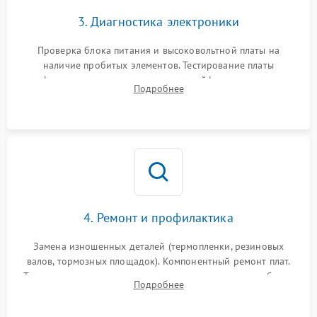
3. Диагностика электроники
Проверка блока питания и высоковольтной платы на
наличие пробитых элементов. Тестирование платы
форматирования, целостности шлейфов, контактов
Подробнее
картриджа и оптопар (датчиков прохождения и наличия
бумаги).
4. Ремонт и профилактика
Замена изношенных деталей (термопленки, резиновых
валов, тормозных площадок). Компонентный ремонт плат.
Тщательная очистка тракта печати, контактов и линз блока
Подробнее
лазера (LSU) от просыпанного тонера и пыли.