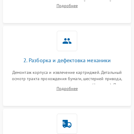
выявление посторонних шумов, замятий и первичный анализ
Подробнее
дефектов печати (полосы, фон, пробелы).
2. Разборка и дефектовка механики
Демонтаж корпуса и извлечение картриджей. Детальный
осмотр тракта прохождения бумаги, шестерней привода,
роликов захвата и узла термозакрепления (фьюзера). Поиск
Подробнее
физического износа и повреждений деталей.