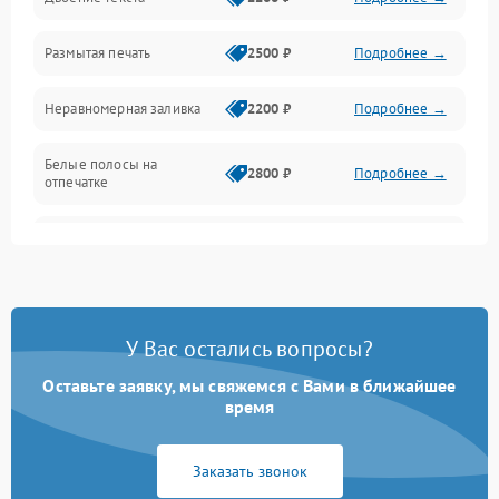
Подключение и интерфейсы
Размытая печать
2500 ₽
Подробнее →
Панель управления и индикация
Неравномерная заливка
2200 ₽
Подробнее →
Режим работы
Белые полосы на
Питание и запуск
2800 ₽
Подробнее →
отпечатке
Изображение
Чёрный фон на листе
3000 ₽
Подробнее →
Перекос изображения
2000 ₽
Подробнее →
У Вас остались вопросы?
Оставьте заявку, мы свяжемся с Вами в ближайшее
время
Заказать звонок