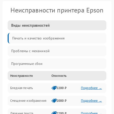
Неисправности принтера Epson
Виды неисправностей
Печать и качество изображения
Проблемы с механикой
Программные сбои
Неисправности
Стоимость
Программные ошибки
Бледная печать
2200 ₽
Подробнее →
Картриджи и расходники
Смещение изображения
2000 ₽
Подробнее →
Механика и узлы
Двоение текста
2200 ₽
Подробнее →