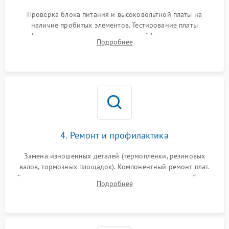
Проверка блока питания и высоковольтной платы на
наличие пробитых элементов. Тестирование платы
форматирования, целостности шлейфов, контактов
Подробнее
картриджа и оптопар (датчиков прохождения и наличия
бумаги).
4. Ремонт и профилактика
Замена изношенных деталей (термопленки, резиновых
валов, тормозных площадок). Компонентный ремонт плат.
Тщательная очистка тракта печати, контактов и линз блока
Подробнее
лазера (LSU) от просыпанного тонера и пыли.