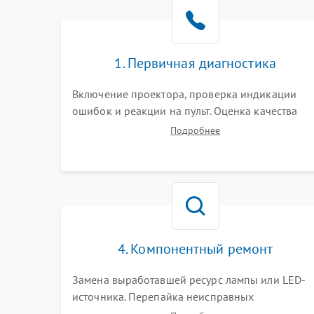
1. Первичная диагностика
Включение проектора, проверка индикации
ошибок и реакции на пульт. Оценка качества
проекции, яркости лампы, наличия артефактов
Подробнее
(точки, пятна). Проверка работы системы
охлаждения по уровню шума вентиляторов.
4. Компонентный ремонт
Замена выработавшей ресурс лампы или LED-
источника. Перепайка неисправных
компонентов на платах. Замена DMD-чипа при