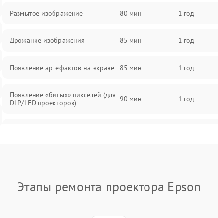
Размытое изображение
80 мин
1 год
Дрожание изображения
85 мин
1 год
Появление артефактов на экране
85 мин
1 год
Появление «битых» пикселей (для
90 мин
1 год
DLP/LED проекторов)
Залипание изображения (image
85 мин
1 год
retention)
Нестабильная яркость или
80 мин
1 год
контраст
Этапы ремонта проектора Epson
Неравномерная подсветка экрана
85 мин
1 год