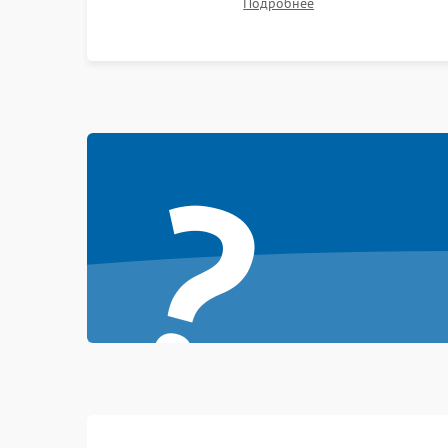
Подробнее
битых пикселях, установка нового цветового
колеса или восстановление сгоревших
поляризационных пленок.
?