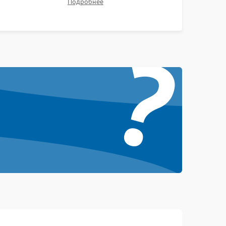
Подробнее
контрастности и цветопередачи на тестовых
таблицах. Проверка работы всех видеовходов и
?
кнопок управления.