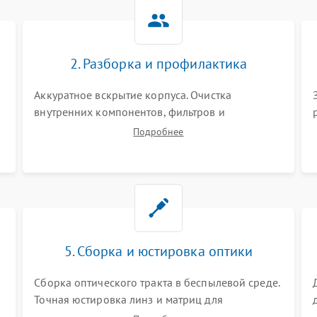
Не работает автоматическая
80 мин
1 год
коррекция трапеции (Keystone)
2. Разборка и профилактика
Проблемы с масштабированием
80 мин
1 год
изображения
Аккуратное вскрытие корпуса. Очистка
внутренних компонентов, фильтров и
вентиляторов от накопившейся пыли.
Подробнее
Визуальный осмотр блока питания, балласта
лампы и материнской платы на наличие
прогаров или вздутых элементов.
5. Сборка и юстировка оптики
Сборка оптического тракта в беспылевой среде.
Точная юстировка линз и матриц для
правильного сведения цветов и устранения