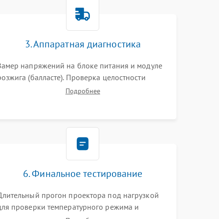
3000 ₽
Подробнее →
3. Аппаратная диагностика
3500 ₽
Подробнее →
Замер напряжений на блоке питания и модуле
розжига (балласте). Проверка целостности
цветового колеса (DLP) или поляризаторов (LCD).
Подробнее
Тестирование DMD-чипа, датчиков температуры
и оптопар с помощью мультиметра и
осциллографа.
6. Финальное тестирование
Длительный прогон проектора под нагрузкой
для проверки температурного режима и
отсутствия перегрева. Оценка фокуса,