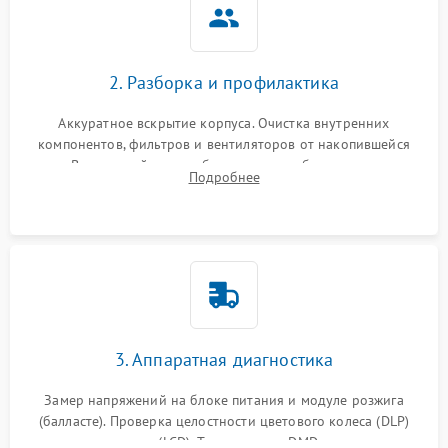
2. Разборка и профилактика
Аккуратное вскрытие корпуса. Очистка внутренних
компонентов, фильтров и вентиляторов от накопившейся
пыли. Визуальный осмотр блока питания, балласта лампы и
Подробнее
материнской платы на наличие прогаров или вздутых
элементов.
3. Аппаратная диагностика
Замер напряжений на блоке питания и модуле розжига
(балласте). Проверка целостности цветового колеса (DLP)
или поляризаторов (LCD). Тестирование DMD-чипа, датчиков