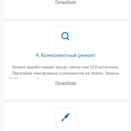
Подробнее
температуры и оптопар с помощью мультиметра и
осциллографа.
4. Компонентный ремонт
Замена выработавшей ресурс лампы или LED-источника.
Перепайка неисправных компонентов на платах. Замена
DMD-чипа при битых пикселях, установка нового цветового
Подробнее
колеса или восстановление сгоревших поляризационных
пленок.