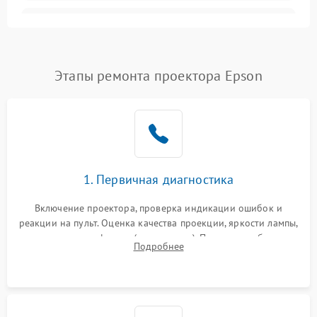
Залипание изображения
4500 ₽
Подробнее →
(image retention)
Нестабильная яркость или
Этапы ремонта проектора Epson
4000 ₽
Подробнее →
контраст
Неравномерная подсветка
4500 ₽
Подробнее →
экрана
Не работает
автоматическая коррекция
3000 ₽
Подробнее →
1. Первичная диагностика
трапеции (Keystone)
Включение проектора, проверка индикации ошибок и
Проблемы с
реакции на пульт. Оценка качества проекции, яркости лампы,
масштабированием
3500 ₽
Подробнее →
наличия артефактов (точки, пятна). Проверка работы
изображения
Подробнее
системы охлаждения по уровню шума вентиляторов.