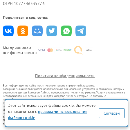
ОГРН 1077746335776
Поделиться в соц. сетях:
Мы принимаем
все формы оплаты
Политика конфиденциальности
Вся информация на сайте носит исключительно справочный характер.
Товарные знаки используются исключительно для описания устройств, в отношении которых
сервисные центры kur.epson-fixim.ru предоставляют услуги по ремонту. Услуги оказываются в
неавторизованных сервисных центрах kur.epson-fixim.ru, которые не связаны с
правообладателями товарных знаков или их официальными представителями.
Ремонт осуществляется для устройств, уже введенных в гражданский оборот в соответствии
Этот сайт использует файлы cookie. Вы можете
со статьей 1487 ГК РФ.
Использование товарных знаков не преследует цели индивидуализации услуг или введения
ознакомиться с
правилами использования
Согласен
потребителей в заблуждение, а служит для информирования о предоставляемых услугах по
ремонту техники указанных брендов.
файлов cookie
Представленная на сайте информация не является публичной офертой, определяемой
положениями Статьи 437(2) Гражданского кодекса РФ