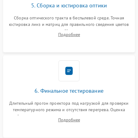
5. Сборка и юстировка оптики
Сборка оптического тракта в беспылевой среде. Точная
юстировка линз и матриц для правильного сведения цветов
и устранения размытия. Надежное подключение всех
Подробнее
шлейфов, установка датчиков и закрытие корпуса
устройства.
6. Финальное тестирование
Длительный прогон проектора под нагрузкой для проверки
температурного режима и отсутствия перегрева. Оценка
фокуса, контрастности и цветопередачи на тестовых
Подробнее
таблицах. Проверка работы всех видеовходов и кнопок
управления.