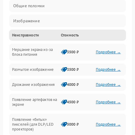
Общие поломки
Изображение
Неисправности
Стоимость
Лампа подсветки
Мерцание экрана из-за
Неисправность управления и интерфейсов
3500 ₽
Подробнее →
блока питания
Прочие неисправности
Размытое изображение
3500 ₽
Подробнее →
Режим работы
Дрожание изображения
4000 ₽
Подробнее →
Неисправность звука
Появление артефактов на
4500 ₽
Подробнее →
экране
Появление «битых»
пикселей (для DLP/LED
5000 ₽
Подробнее →
проекторов)