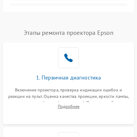
Залипание изображения
4500 ₽
Подробнее →
(image retention)
Нестабильная яркость или
Этапы ремонта проектора Epson
4000 ₽
Подробнее →
контраст
Неравномерная подсветка
4500 ₽
Подробнее →
экрана
Не работает
автоматическая коррекция
3000 ₽
Подробнее →
1. Первичная диагностика
трапеции (Keystone)
Включение проектора, проверка индикации ошибок и
Проблемы с
реакции на пульт. Оценка качества проекции, яркости лампы,
масштабированием
3500 ₽
Подробнее →
наличия артефактов (точки, пятна). Проверка работы
изображения
Подробнее
системы охлаждения по уровню шума вентиляторов.