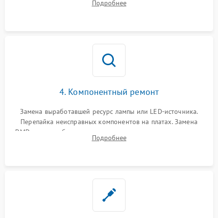
Подробнее
температуры и оптопар с помощью мультиметра и
осциллографа.
4. Компонентный ремонт
Замена выработавшей ресурс лампы или LED-источника.
Перепайка неисправных компонентов на платах. Замена
DMD-чипа при битых пикселях, установка нового цветового
Подробнее
колеса или восстановление сгоревших поляризационных
пленок.