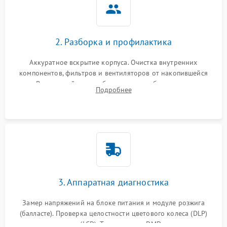
2. Разборка и профилактика
Аккуратное вскрытие корпуса. Очистка внутренних
компонентов, фильтров и вентиляторов от накопившейся
пыли. Визуальный осмотр блока питания, балласта лампы и
Подробнее
материнской платы на наличие прогаров или вздутых
элементов.
3. Аппаратная диагностика
Замер напряжений на блоке питания и модуле розжига
(балласте). Проверка целостности цветового колеса (DLP)
или поляризаторов (LCD). Тестирование DMD-чипа, датчиков