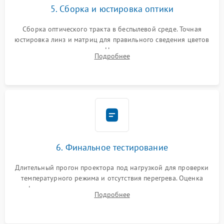
5. Сборка и юстировка оптики
Сборка оптического тракта в беспылевой среде. Точная
юстировка линз и матриц для правильного сведения цветов
и устранения размытия. Надежное подключение всех
Подробнее
шлейфов, установка датчиков и закрытие корпуса
устройства.
6. Финальное тестирование
Длительный прогон проектора под нагрузкой для проверки
температурного режима и отсутствия перегрева. Оценка
фокуса, контрастности и цветопередачи на тестовых
Подробнее
таблицах. Проверка работы всех видеовходов и кнопок
управления.