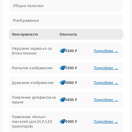
Общие поломки
Изображение
Неисправности
Стоимость
Лампа подсветки
Мерцание экрана из-за
Неисправность управления и интерфейсов
3500 ₽
Подробнее →
блока питания
Прочие неисправности
Размытое изображение
3500 ₽
Подробнее →
Режим работы
Дрожание изображения
4000 ₽
Подробнее →
Неисправность звука
Появление артефактов на
4500 ₽
Подробнее →
экране
Появление «битых»
пикселей (для DLP/LED
5000 ₽
Подробнее →
проекторов)