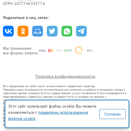
ОГРН 1077746335776
Поделиться в соц. сетях:
Мы принимаем
все формы оплаты
Политика конфиденциальности
Вся информация на сайте носит исключительно справочный характер.
Товарные знаки используются исключительно для описания устройств, в отношении которых
сервисные центры kur.epson-fixim.ru предоставляют услуги по ремонту. Услуги оказываются в
неавторизованных сервисных центрах kur.epson-fixim.ru, которые не связаны с
правообладателями товарных знаков или их официальными представителями.
Ремонт осуществляется для устройств, уже введенных в гражданский оборот в соответствии
Этот сайт использует файлы cookie. Вы можете
со статьей 1487 ГК РФ.
Использование товарных знаков не преследует цели индивидуализации услуг или введения
ознакомиться с
правилами использования
Согласен
потребителей в заблуждение, а служит для информирования о предоставляемых услугах по
ремонту техники указанных брендов.
файлов cookie
Представленная на сайте информация не является публичной офертой, определяемой
положениями Статьи 437(2) Гражданского кодекса РФ