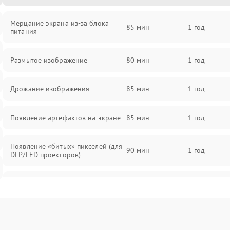
Мерцание экрана из-за блока
85 мин
1 год
питания
Размытое изображение
80 мин
1 год
Дрожание изображения
85 мин
1 год
Появление артефактов на экране
85 мин
1 год
Появление «битых» пикселей (для
90 мин
1 год
DLP/LED проекторов)
Залипание изображения (image
85 мин
1 год
retention)
Нестабильная яркость или
80 мин
1 год
контраст