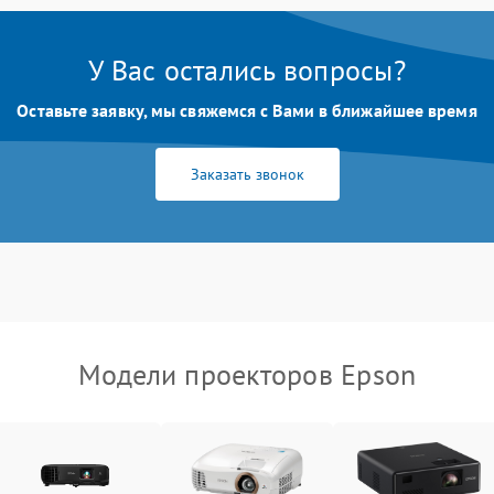
Неравномерная подсветка экрана
85 мин
1 год
У Вас остались вопросы?
Оставьте заявку, мы свяжемся с Вами в ближайшее время
Не работает автоматическая
80 мин
1 год
коррекция трапеции (Keystone)
Заказать звонок
Проблемы с масштабированием
80 мин
1 год
изображения
Модели проекторов Epson