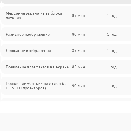
Мерцание экрана из-за блока
85 мин
1 год
питания
Размытое изображение
80 мин
1 год
Дрожание изображения
85 мин
1 год
Появление артефактов на экране
85 мин
1 год
Появление «битых» пикселей (для
90 мин
1 год
DLP/LED проекторов)
Залипание изображения (image
85 мин
1 год
retention)
Нестабильная яркость или
80 мин
1 год
контраст