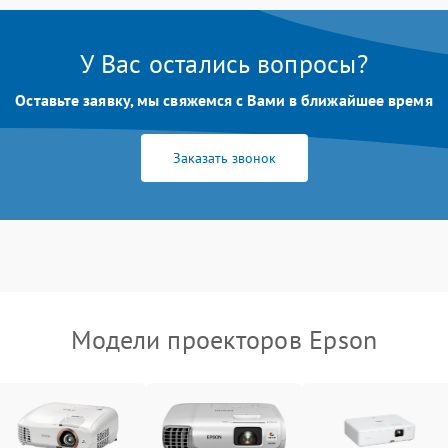
Неравномерная подсветка экрана
85 мин
1 год
У Вас остались вопросы?
Оставьте заявку, мы свяжемся с Вами в ближайшее время
Не работает автоматическая
80 мин
1 год
коррекция трапеции (Keystone)
Заказать звонок
Проблемы с масштабированием
80 мин
1 год
изображения
Модели проекторов Epson