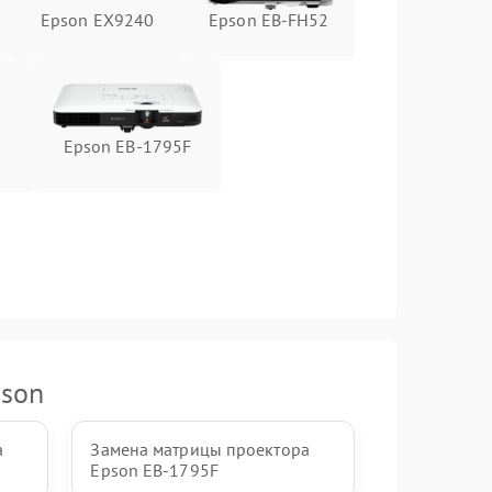
Epson EX9240
Epson EB-FH52
Epson EB-1795F
pson
а
Замена матрицы проектора
Epson EB-1795F